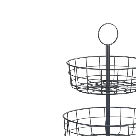
€ 27,99
€ 18,99
incl. btw en plus
Verzendkosten
In het Winkelmandje
Leverbaar binnen 4-5 werkdagen
Vitamines in topvorm!
ook in de badkamer een nuttige
opbergplek
Uw nieuwe lievelingsplekje voor vers fruit: op 3 etages
biedt de etagère rijkelijk plaats voor uw
vitaminebommen – en dat zonder al te veel ruimte in
te nemen. Dankzij het luchtige design worden fruit en