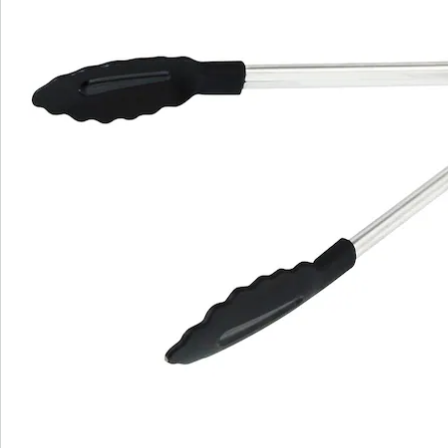
uiterst hittebestendig en kan probleemloos
temperaturen van wel 180°C aan.
Omdat zowel de gebruikte kunststof als het roestvrije
staal vaatwasserbestendig is, is het schoonmaken van
deze multifunctionele tang een klusje van niks: hij kan
gewoon in de vaatwasser. Daarna knijpt u de tang
dicht en schuift u de ring erover, zodat hij maar weinig
plaats inneemt in de bestekla.
Details
Opmerkingen & producent
Beoordelingen