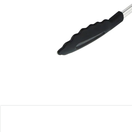
ideaal bij het buffet en bij het serveren
ruimtebesparend op te bergen
Of u nu iets in een pan of schaal wilt omdraaien,
worstjes op de barbecue wilt leggen of culinaire
lekkernijen op een buffet wilt serveren – er zijn allerlei
situaties waarbij u levensmiddelen wilt optillen en
ergens anders neer wilt leggen. De multifunctionele
tang van Fackelmann zorgt ervoor dat u dat niet met
uw handen hoeft te doen. Met een greep van roestvrij
staal en een lengte van ca. 18 cm ligt hij prettig in de
hand en zorgt hij ervoor dat u levensmiddelen veilig
kunt vastpakken. Maak hiervoor gewoon de ring los en
pas de grijpwijdte van de tang naar wens aan.
Het functionele gedeelte, waarmee u de
levensmiddelen vastpakt, is gemaakt van een
bijzondere kunststof. Daardoor kunt u de tang ook in
gecoate potten en pannen gebruiken, zonder dat hij
daar lelijke krassen veroorzaakt. Het materiaal is