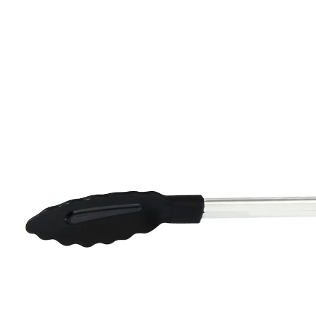
€ 5,79
incl. btw en plus
Verzendkosten
In het Winkelmandje
Leverbaar binnen 4-5 werkdagen
Stevige grip!
handige lengte om precies te kunnen
werken
Grijpwijdte 10 cm, flexibel instelbaar
geschikt voor potten en pannen met
coating