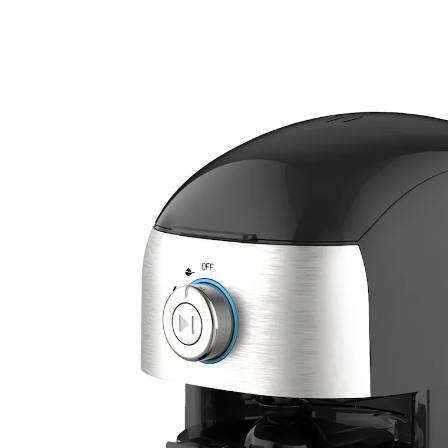
€ 57,49
€ 51,99
incl. btw en plus
Verzendkosten
In het Winkelmandje
Leverbaar binnen 4-5 werkdagen
Malen – zetten – en genieten!
Vers gemalen en gezet is koffie simpelweg het lekkerst
– zoals bij dit koffiezetapparaat van ELTA. Het
hoogwaardige, geïntegreerde roestvrijstalen maalwerk
levert naar wens grof- of fijngemalen koffie. Het
waterreservoir is uitneembaar zodat u het gemakkelijk
kunt vullen. Met aan/uit-knop, controlelampje en