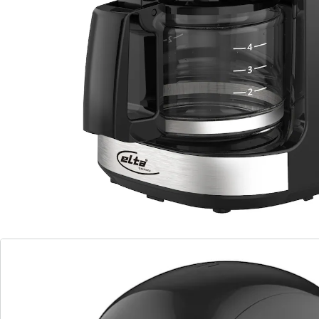
warmhoudplaatje. 220 - 240 V, 50/60 Hz, 500 W.
Inhoud: max. 4 kopjes
Details
Opmerkingen & producent
Beoordelingen
Bestelformulier