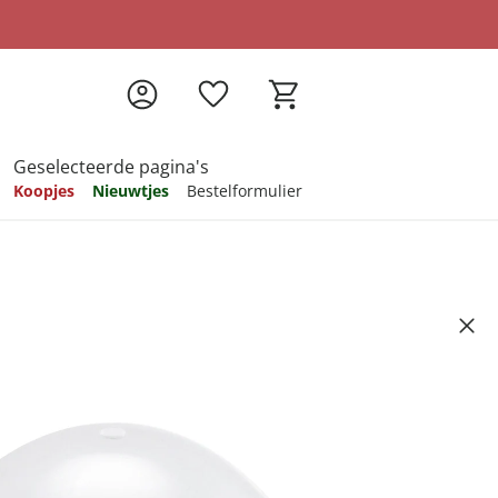
Geselecteerde pagina's
Koopjes
Nieuwtjes
Bestelformulier
pireren
pireren
pireren
pireren
pireren
Artikelnummer 6555640
ndkosten