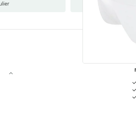
lier
Nieuwsb
3
“