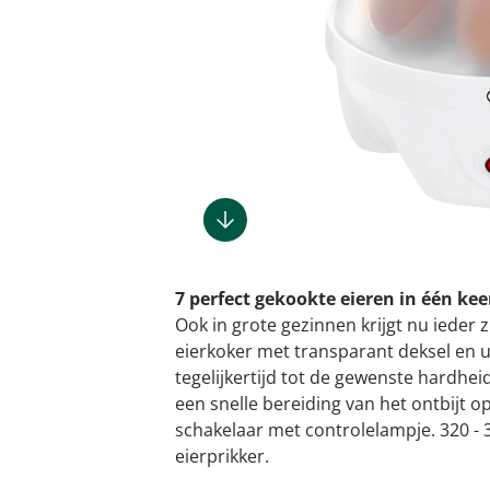
Gootsteenm
Douchekop
Sieraden &
Dierenbenodigdheden
Fitnessapparaten
Dierenbenodigdheden
Klokken & wekkers
Herenaccessoires
Keukenapparaten
Geschenken voor de
Gootsteeno
Doucherek
Tassen
gootsteenr
Grafdecoratie
Gezondheidsartikelen
kinderen
Huishoudelijke hulpen
Meubilair
Herenkleding
Geniale ba
Keukeninrichting
Keukenrein
Geniale tuinartikelen
Incontinentieartikelen
Geschenken voor de man
Klussen
Verlichting & lampen
Herenondergoed
Toiletacces
Keukentextiel
Theedoeke
Plantenaccessoires
Lichaamsverzorgingsproducten
Geschenken voor de
Meer ontdekken
Meer ontdekken
Meer ontdekken
Meer ontd
vrouw
Meer ontdekken
Meer ontdekken
Meer ontdekken
Meer ontdekken
7 perfect gekookte eieren in één kee
Ook in grote gezinnen krijgt nu ieder z
eierkoker met transparant deksel en u
tegelijkertijd tot de gewenste hardhei
een snelle bereiding van het ontbijt o
schakelaar met controlelampje. 320 - 
eierprikker.