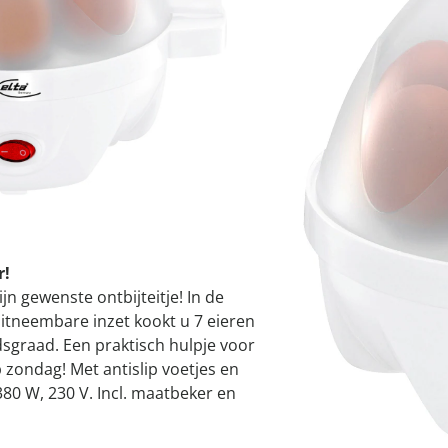
atjes
pen & handdouches
 Horloges
Geniale
Voorjaars
Decoratiev
Tuindecora
Schoenent
I
rganizers &
jes
kookaccess
nu ontdek
jetzt entde
nu ontdek
nu ontdek
ekjes
nu ontdek
dhulpmiddelen
iging
Leverbaar binnen 
soires
n
ekken
r!
ijn gewenste ontbijteitje! In de
itneembare inzet kookt u 7 eieren
dsgraad. Een praktisch hulpje voor
p zondag! Met antislip voetjes en
380 W, 230 V. Incl. maatbeker en