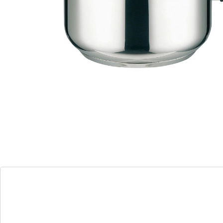
ideaal voor soepen, stoofschotels,
gestoofde gerechten en nog veel meer
Met deze snelkookpan van hoge kwaliteit kun je de tijd
en energie die nodig is voor het koken tot 70%
verminderen zonder afbreuk te doen aan de smaak of
voedingsstoffen. De geïntegreerde drukregeling zorgt
voor veilig en handig gebruik. Dankzij de speciale
impactbodem wordt de warmte gelijkmatig verdeeld -
perfect voor verschillende gerechten.
Details
Opmerkingen & producent
Beoordelingen