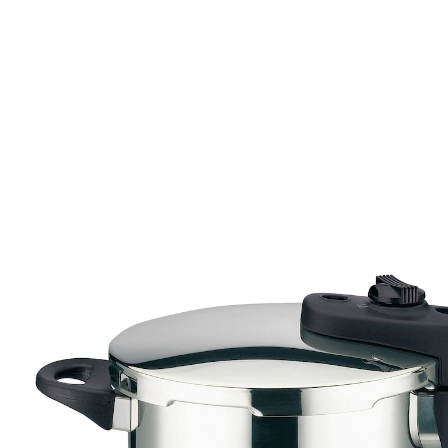
Adviesprijs € 109,00
€ 40,99
incl. btw en plus
Verzendkosten
In het Winkelmandje
Leverbaar binnen 4-5 werkdagen
Efficiëntie ontmoet veiligheid!
uitgerust met drukregelventiel
maakt snelle & veilige bereiding mogelijk
bespaart energie en tot 70 % tijd
gelijkmatige warmteverdeling door
impactbasis