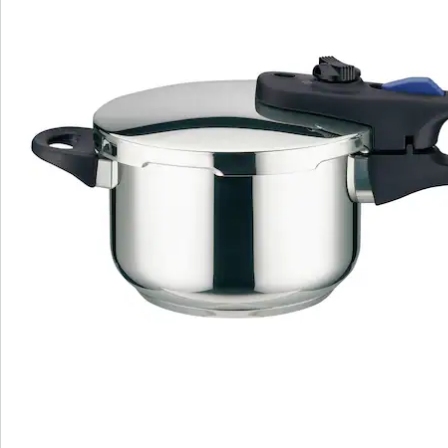
Bestelformulier
Nieuwsbrief aanmelden
We zijn er voor u
Servicehotline