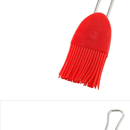
Temperatuurbestendig van -40°C tot
+230°C
Vaatwasserbestendig
Geschikt voor levensmiddelen
Hoe belangrijk het is om bakvormen in te vetten, weet
iedereen die dat weleens is vergeten. De gevolgen
kunnen namelijk desastreus zijn: niet alleen kost het
veel moeite om de cake uit de vorm te krijgen. In het
ergste geval blijven grote stukken gewoon aan de
bakvorm hangen en/of breekt het gebak in stukken.
Met de hoogwaardige silicone bakkwast met
roestvrijstalen greep uit de Flexxible-serie van Dr.
Oetker overkomt u dat niet.
Met de prettig in de hand liggende vorm en de kwast
van hoogwaardig platinasilicone is het grondig
invetten van welke bakvorm dan ook een koud kunstje
– de beste voorbereiding om ervoor te zorgen dat u de