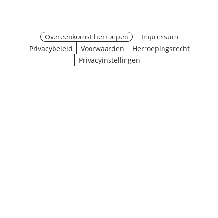
Overeenkomst herroepen
Impressum
Privacybeleid
Voorwaarden
Herroepingsrecht
Privacyinstellingen
¹ Klik hier voor de inwisselvoorwaarden
Sluiten