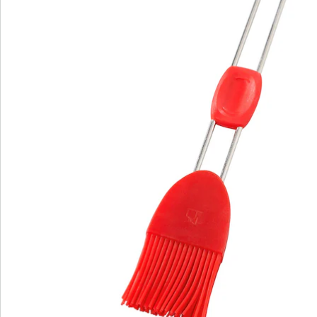
cake gemakkelijk kunt storten. De silicone kwast heeft
twee duidelijke voordelen: enerzijds neemt de kwast de
aan te brengen vloeistoffen optimaal op, anderzijds
blijven er (dankzij de antikleeflaag) geen restjes in
hangen. Zo kunt u zelfs lastige oppervlakken snel,
eenvoudig en effectief invetten en besmeren.
Natuurlijk is de kwast geschikt voor levensmiddelen en
dus bestand tegen vet, olie en fruitzuur. Hij is
smaakneutraal en temperatuurbestendig tot 230°C.
Erg prettig: de greep van roestvrij staal met duimsteun
van silicone ligt niet alleen erg fijn in de hand, hij
voorkomt ook dat uw hand van de kwast schiet. De
bakkwast is eenvoudig schoon te maken: trek de greep
en kwast uit elkaar en leg beide onderdelen in de
vaatwasser.