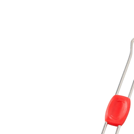
€ 6,99
incl. btw en plus
Verzendkosten
In het Winkelmandje
Leverbaar binnen 4-5 werkdagen
Hoogwaardige bakkwast met silicone kwast en
roestvrijstalen greep voor het invetten en bes
Voor het invetten en aanbrengen van
marinade, ei, enz.
Ideaal voor gecoate bakvormen, potten en
pannen
Van hoogwaardig platinasilicone (kwast)
en roestvrij staal (greep)