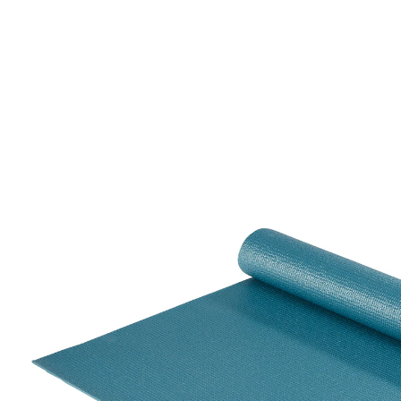
€ 9,99
€ 8,99
incl. btw en plus
Verzendkosten
In het Winkelmandje
Leverbaar binnen 4-5 werkdagen
antislip
met draagriem
Lief voor de gewrichten tijdens fitness- en
yogaoefeningen. Fijne noppenstructuur voor een
goede grip en een veilig gevoel.
Verkrijgbaar in verschillende kleuren die willekeurig
worden geleverd: rood, blauw, geel of zwart.