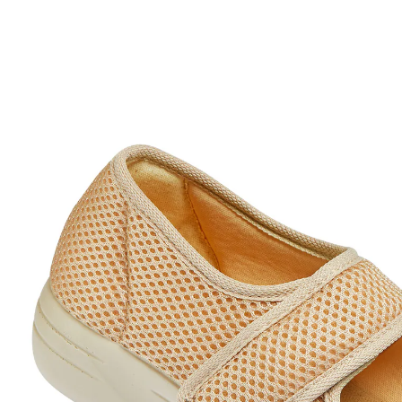
€ 34,99
vanaf
€ 18,59
incl. btw en plus
Verzendkosten
Maat
In het Winkelmandje
Leverbaar binnen 4-5 werkdagen
individueel aanpasbaar dankzij
klittenband
Het zacht gevoerde materiaal zorgt voor een hoog