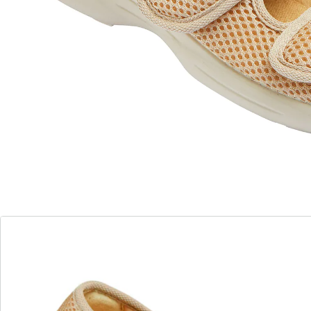
draagcomfort. 2 klittenbandsluitingen op de wreef
zorgen voor gemakkelijk openen en sluiten. Ademende
binnenzool. Stevige, slipvaste PU-buitenzool. Met 40
mm hak.
Details
Opmerkingen & producent
Beoordelingen