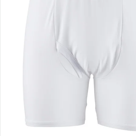
Nieuwsbrief aanmelden
We zijn er voor u
Servicehotline