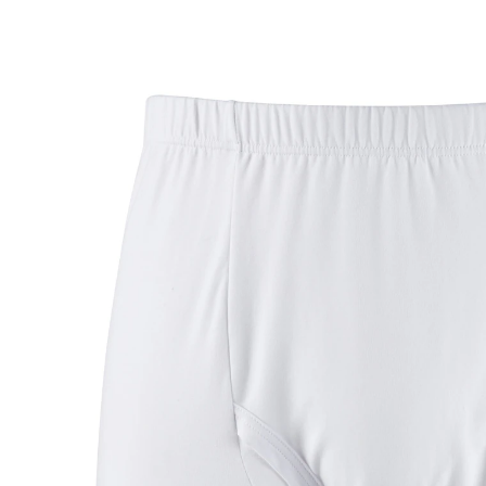
vanaf
€ 8,99
incl. btw en plus
Verzendkosten
Maat
In het Winkelmandje
Leverbaar binnen 4-5 werkdagen
Voor het beste draaggevoel!
met elastische comfortband
met zijdelingse gulp
Deze comfortabele boxershort zit rondom heerlijk
comfortabel. De makkelijke snit, de langere pijpen en