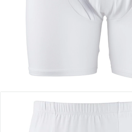
het aandeel stretch zorgen samen voor top
draagcomfort. Ideaal voor elke dag – u bestelt dus het
beste gelijk meerdere.
Details
Opmerkingen & producent
Beoordelingen
Bestelformulier