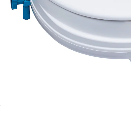
beschermen tegen ziektekiemen. Eenvoudige montage
zonder gereedschap.
Details
Opmerkingen & producent
Beoordelingen
Bestelformulier