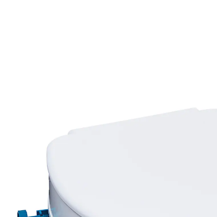
€ 72,99
incl. btw en plus
Verzendkosten
In het Winkelmandje
Leverbaar binnen 4-5 werkdagen
schoon en hygiënisch rondom
ook praktisch op reis
snel te monteren
Anatomisch gevormde zitting, voor alle standaardwc’s.
Grote hygiëne-uitsparing aan de voor- en achterkant.
Oppervlak met nanotechnologie: waterafstotend,
extreem hard en krasbestendig. Ingebedde zilverionen