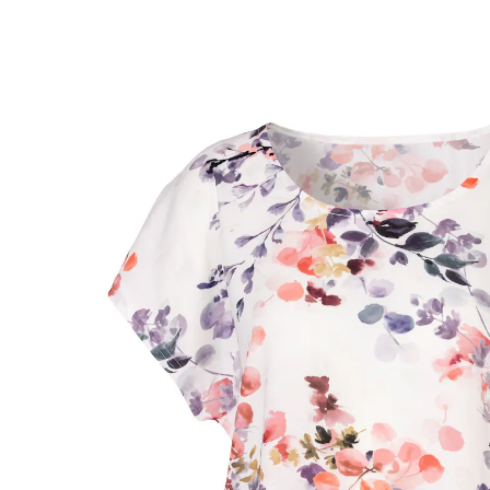
Adviesprijs € 39,99
vanaf
€ 8,89
incl. btw en plus
Verzendkosten
Maat
In het Winkelmandje
Leverbaar binnen 4-5 werkdagen
Delicate bloemenpracht!
licht vloeiend
veelzijdige combinaties