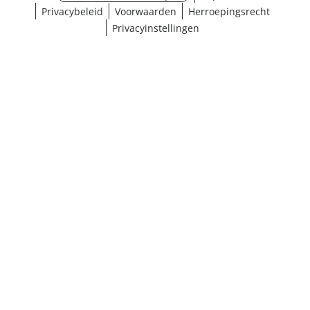
Privacybeleid
Voorwaarden
Herroepingsrecht
Privacyinstellingen
Maat selecteren
¹ Klik hier voor de inwisselvoorwaarden
Sluiten