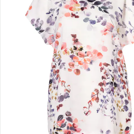
wedolina - Ons nieuwe modemerk
Of het nu gaat om elegante basics of trendy
highlights: wedolina staat voor modieuze
verscheidenheid, comfortabele pasvormen en een
faire prijs-kwaliteitverhouding. Elk stuk flatteert het
figuur en benadrukt je persoonlijkheid - voor een
zelfverzekerd gevoel, elke dag.
Nu ontdekken