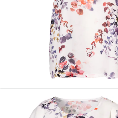
Deze damesblouse zal je verblijden met zijn delicate
bloemenprint en lichte, vloeiende stof. Een allrounder
voor de zomer die je op verschillende manieren kunt
combineren. Op kantoor of in je vrije tijd, deze blouse
geeft elke outfit een zomerse touch.
Details
Opmerkingen & producent
Beoordelingen