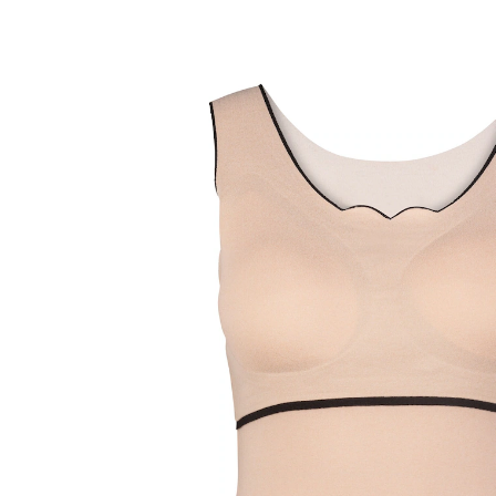
Adviesprijs € 15,99
€ 11,99
incl. btw en plus
Verzendkosten
Maat
Stuur mij een melding
Momenteel niet leverbaar
Als een tweede huid!
snijdt niet in door de naadloze zoom
houdt warm en maakt niet dik
met uitneembare cups
Met dit onderhemd bent u op koude dagen altijd