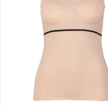
Bestelformulier
Nieuwsbrief aanmelden
We zijn er voor u
Servicehotline