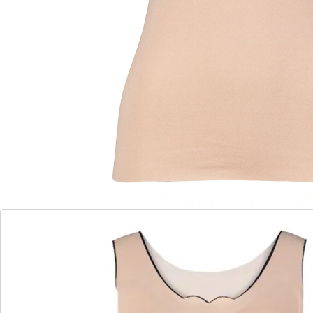
heerlijk warm gekleed. Het naadloze design vormt zich
zacht naar uw huid, zit heerlijk en biedt optimaal
draagcomfort. Met de uitneembare cups is het
onderhemd individueel aan te passen en biedt
optimale ondersteuning.
Details
Opmerkingen & producent
Beoordelingen