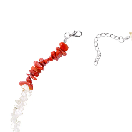
€ 15,99
incl. btw en plus
Verzendkosten
In het Winkelmandje
Leverbaar binnen 4-5 werkdagen
Benut de kracht van edelstenen!
vind uw innerlijke balans
De krachten van edelstenen kunnen u een gevoel van
meer welbehagen schenken en uw innerlijke balans
verbeteren. Bergkristal, rode jaspis, carneool, lapis
lazuli, aventurijn, amethist en gele jade – elke steen
hangt samen met een van de 7 chakra’s.