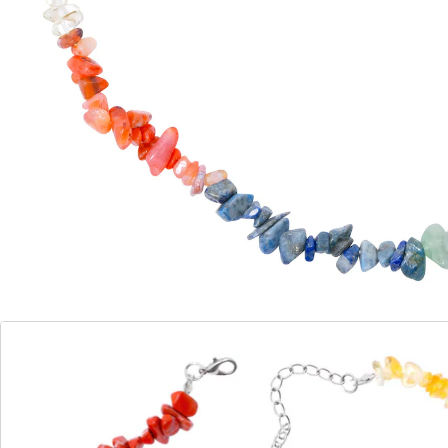
Details
Opmerkingen & producent
Beoordelingen
Bestelformulier
Nieuwsbrief aanmelden