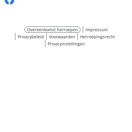
Overeenkomst herroepen
Impressum
Privacybeleid
Voorwaarden
Herroepingsrecht
Privacyinstellingen
¹ Klik hier voor de inwisselvoorwaarden
Sluiten