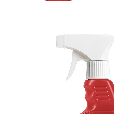
€ 9,99
1 l = € 33,30
incl. btw en plus
Verzendkosten
In het Winkelmandje
Leverbaar binnen 4-5 werkdagen
Laat hout weer glanzend stralen!
ook ideaal geschikt voor kunststof- en leren
meubels
De milde siliconenolie in dit meubelwonder van
CAPTAIN CLEAN reinigt, verzorgt en beschermt oude