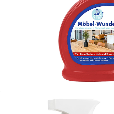
houten meubels effectief tegen stof, zonder lelijke
vlekken of beschadiging van de structuur. Het hout
leeft op en ook kunststof- en leren meubels zullen u
voor deze behandeling dankbaar zijn.
Details
Opmerkingen & producent
Beoordelingen