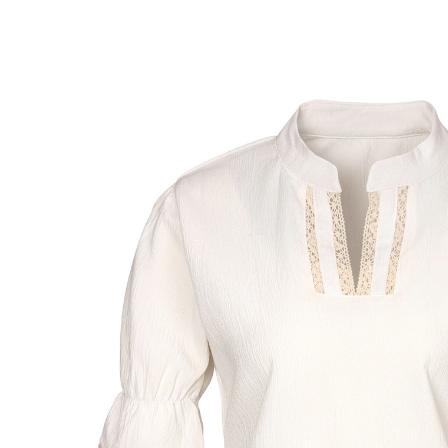
Adviesprijs € 49,99
vanaf
€ 13,49
incl. btw en plus
Verzendkosten
Maat
In het Winkelmandje
Leverbaar binnen 4-5 werkdagen
Alpine chic voor elke dag: deze vrouwelijke blouse in
folklorestijl valt op door de ronde kraag, het elegante
kantwerk bij de halslijn, de pofmouwtjes en het
kloskant aan de mouwboord.