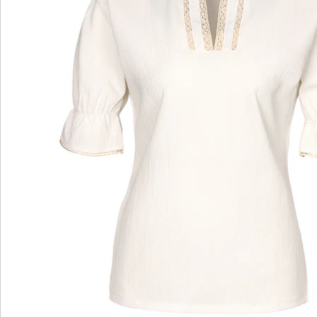
wedolina - Ons nieuwe modemerk
Of het nu gaat om elegante basics of trendy
highlights: wedolina staat voor modieuze
verscheidenheid, comfortabele pasvormen en een
faire prijs-kwaliteitverhouding. Elk stuk flatteert het
figuur en benadrukt je persoonlijkheid - voor een
zelfverzekerd gevoel, elke dag.
Nu ontdekken
Ontdek de juiste wonderwalk schoen voor elke
outfit