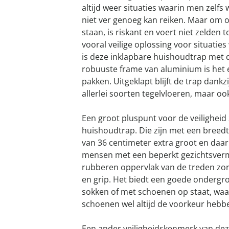
altijd weer situaties waarin men zelfs
niet ver genoeg kan reiken. Maar om o
staan, is riskant en voert niet zelden t
vooral veilige oplossing voor situaties
is deze inklapbare huishoudtrap met dr
robuuste frame van aluminium is het 
pakken. Uitgeklapt blijft de trap dank
allerlei soorten tegelvloeren, maar ook
Een groot pluspunt voor de veiligheid 
huishoudtrap. Die zijn met een breedt
van 36 centimeter extra groot en daa
mensen met een beperkt gezichtsvermo
rubberen oppervlak van de treden zorg
en grip. Het biedt een goede ondergro
sokken of met schoenen op staat, waa
schoenen wel altijd de voorkeur hebb
Een ander veiligheidskenmerk van dez