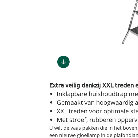
Gootsteenm
Douchekop
Sieraden &
Dierenbenodigdheden
Fitnessapparaten
Dierenbenodigdheden
Klokken & wekkers
Herenaccessoires
Keukenapparaten
Geschenken voor de
Gootsteeno
Doucherek
Tassen
gootsteenr
Grafdecoratie
Gezondheidsartikelen
kinderen
Huishoudelijke hulpen
Meubilair
Herenkleding
Geniale ba
Keukeninrichting
Keukenrein
Geniale tuinartikelen
Incontinentieartikelen
Geschenken voor de man
Klussen
Verlichting & lampen
Herenondergoed
Toiletacces
Keukentextiel
Theedoeke
Plantenaccessoires
Lichaamsverzorgingsproducten
Geschenken voor de
Meer ontdekken
Meer ontdekken
Meer ontdekken
Meer ontd
vrouw
Meer ontdekken
Meer ontdekken
Meer ontdekken
Meer ontdekken
Extra veilig dankzij XXL treden
Inklapbare huishoudtrap met
Gemaakt van hoogwaardig 
XXL treden voor optimale stab
Met stroef, rubberen opperv
U wilt de vaas pakken die in het boven
een nieuwe gloeilamp in de plafondlam