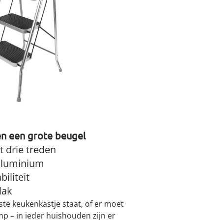
atjes
pen & handdouches
 Horloges
Geniale
Voorjaars
Decoratiev
Tuindecora
Schoenent
I
rganizers &
jes
kookaccess
nu ontdek
jetzt entde
nu ontdek
nu ontdek
ekjes
nu ontdek
dhulpmiddelen
iging
Leverbaar binnen 
soires
n
ekken
 en een grote beugel
 drie treden
aluminium
iliteit
lak
ste keukenkastje staat, of er moet
p – in ieder huishouden zijn er