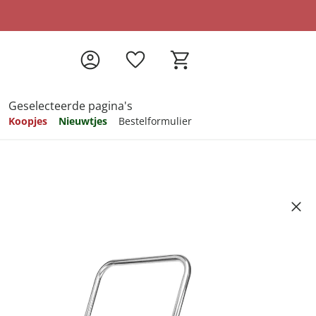
Geselecteerde pagina's
Koopjes
Nieuwtjes
Bestelformulier
pireren
pireren
pireren
pireren
pireren
oudtrap
Artikelnummer 6808450
ndkosten