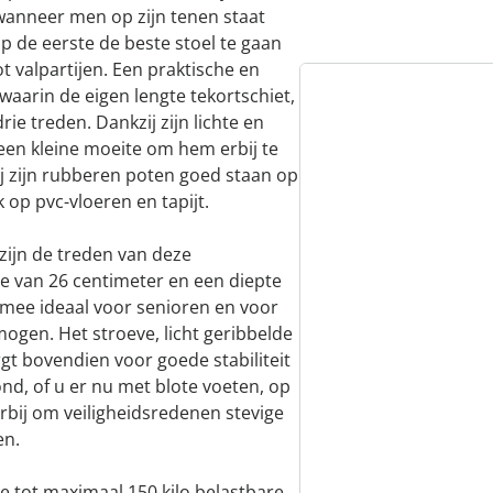
 wanneer men op zijn tenen staat
p de eerste de beste stoel te gaan
ot valpartijen. Een praktische en
 waarin de eigen lengte tekortschiet,
ie treden. Dankzij zijn lichte en
een kleine moeite om hem erbij te
zij zijn rubberen poten goed staan op
 op pvc-vloeren en tapijt.
zijn de treden van deze
e van 26 centimeter en een diepte
rmee ideaal voor senioren en voor
gen. Het stroeve, licht geribbelde
t bovendien voor goede stabiliteit
nd, of u er nu met blote voeten, op
rbij om veiligheidsredenen stevige
en.
e tot maximaal 150 kilo belastbare