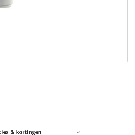
 redenen voor
Huis & Comfort”
Gratis kopen op rekening
Gratis retour
Geen minimaal bestelbedrag
ties & kortingen