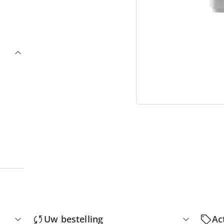
3
“
Uw bestelling
Ac