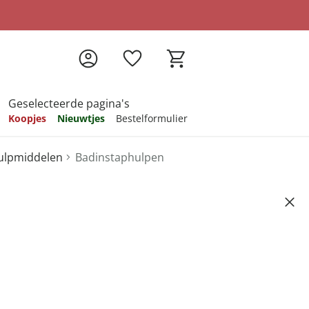
Geselecteerde pagina's
Koopjes
Nieuwtjes
Bestelformulier
hulpmiddelen
Badinstaphulpen
pireren
pireren
pireren
pireren
pireren
siv'
Artikelnummer 6602479
ndkosten