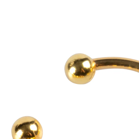
Adviesprijs € 15,00
€ 8,19
incl. btw en plus
Verzendkosten
In het Winkelmandje
Leverbaar binnen 4-5 werkdagen
Elegante manier die u helpt ontspannen!
verstelbare grootte – aan elke vinger te
dragen
met 9 beweegbare kralen
Snel afschakelen in drukke of stressvolle situaties: de
kalmerende kralen van deze antistressring kunnen