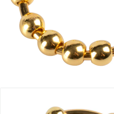
worden gedraaid en verschoven – dat helpt u zich te
concentreren en te ontspannen.
Details
Opmerkingen & producent
Beoordelingen
Bestelformulier