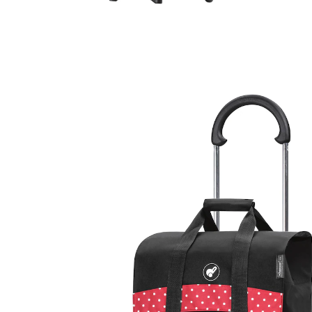
Adviesprijs € 104,95
€ 97,99
incl. btw en plus
Verzendkosten
In het Winkelmandje
Leverbaar binnen 5-6 werkdagen
Een ingenieuze winkelpartner!
eenvoudig vervoer van je boodschappen
de trap op
De trolley kan moeiteloos de trap op worden
getrokken dankzij de drie wielen. Elegante tas van