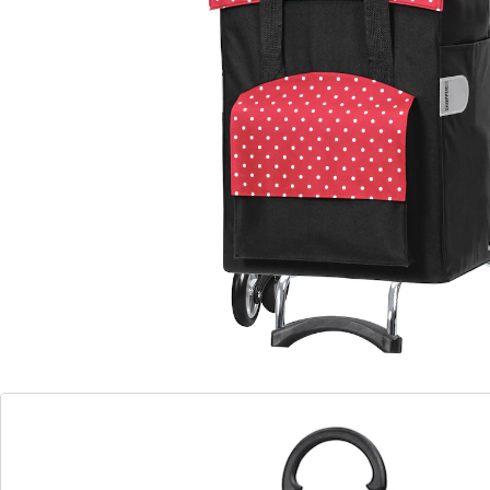
textiel met een wit stippendessin. Inklapbare
handgreep.
Details
Opmerkingen & producent
Beoordelingen
Bestelformulier