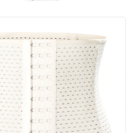
euwe modemerk
asics of trendy highlights: wedolina
eidenheid, comfortabele pasvormen
rhouding. Elk stuk flatteert het
onlijkheid - voor een zelfverzekerd