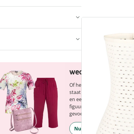
wedolina - Ons ni
Of het nu gaat om elegante b
staat voor modieuze versch
en een faire prijs-kwaliteitve
figuur en benadrukt je perso
gevoel, elke dag.
Nu ontdekken