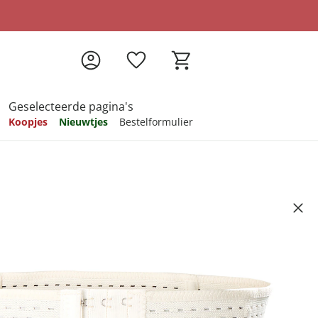
Geselecteerde pagina's
Koopjes
Nieuwtjes
Bestelformulier
pireren
pireren
pireren
pireren
pireren
Artikelnummer 6511791
ndkosten