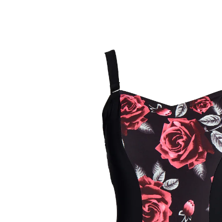
Adviesprijs € 29,99
€ 13,69
incl. btw en plus
Verzendkosten
Maat
Stuur mij een melding
Momenteel niet leverbaar
Wauw – jij hebt een fantastisch figuur
!
vormend effect voor een geweldig figuur