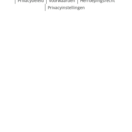
Privacybeleid
Voorwaarden
Herroepingsrecht
Privacyinstellingen
Maat selecteren