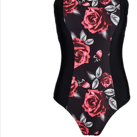
wedolina - Ons nieuwe modemerk
Of het nu gaat om elegante basics of trendy
highlights: wedolina staat voor modieuze
verscheidenheid, comfortabele pasvormen en een
faire prijs-kwaliteitverhouding. Elk stuk flatteert het
figuur en benadrukt je persoonlijkheid - voor een
zelfverzekerd gevoel, elke dag.
Nu ontdekken
Ontdek de juiste wonderwalk schoen voor elke