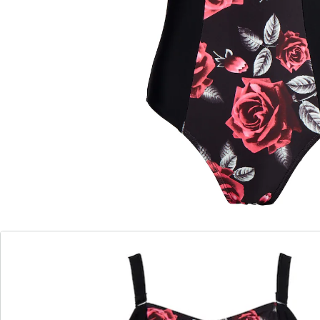
Dit prachtige, modieuze badpakovertuigt vanwege de
figuur - vormende snit en de verstelbare
schouderbandjes.
Details
Opmerkingen & producent
Beoordelingen