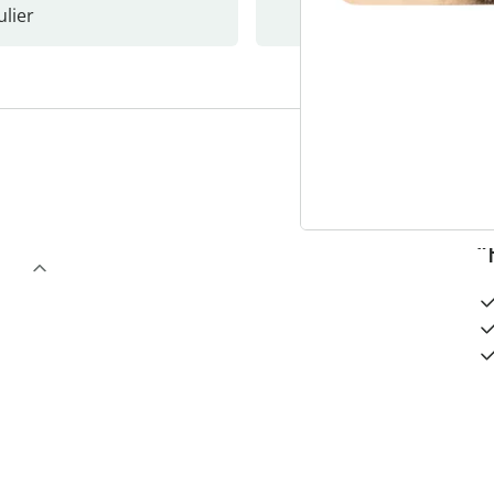
lier
Nieuwsb
3
“