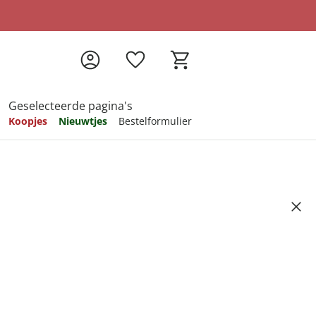
Geselecteerde pagina's
Koopjes
Nieuwtjes
Bestelformulier
pireren
pireren
pireren
pireren
pireren
ttertype A goud
Artikelnummer 530093
99
ndkosten