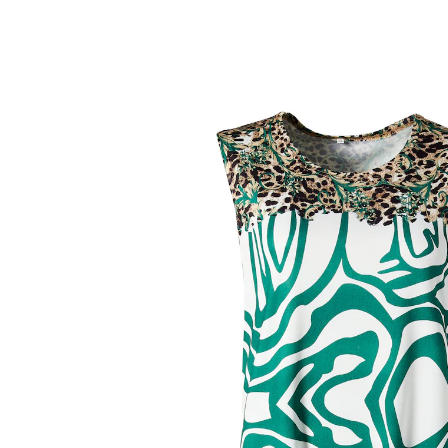
€ 19,99
incl. btw en plus
Verzendkosten
Maat
In het Winkelmandje
Leverbaar binnen 4-5 werkdagen
Deze zomer wil veroverd worden!
In dit luchtige zomerjurkje met opvallende print zult u
zich ronduit goed voelen dankzij de flatterende,
zomerse snit. Met ronde ­hals­uitsnijding en brede
schouderbandjes. Strijkvrij.