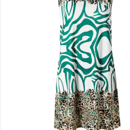
wedolina - Ons nieuwe modemerk
Of het nu gaat om elegante basics of trendy
highlights: wedolina staat voor modieuze
verscheidenheid, comfortabele pasvormen en een
faire prijs-kwaliteitverhouding. Elk stuk flatteert het
figuur en benadrukt je persoonlijkheid - voor een
zelfverzekerd gevoel, elke dag.
Nu ontdekken
Ontdek de juiste wonderwalk schoen voor elke
outfit