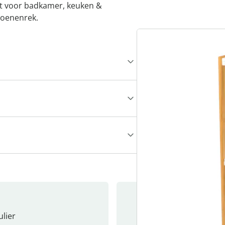
kt voor bad­kamer, keuken &
hoenenrek.
lier
Nieuwsb