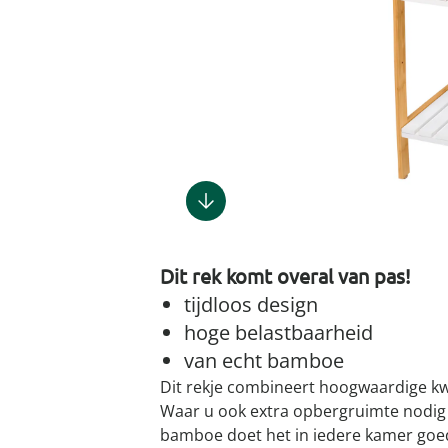
Gootsteenm
Douchekop
Sieraden &
Dierenbenodigdheden
Fitnessapparaten
Dierenbenodigdheden
Klokken & wekkers
Herenaccessoires
Keukenapparaten
Geschenken voor de
Gootsteeno
Doucherek
Tassen
gootsteenr
Grafdecoratie
Gezondheidsartikelen
kinderen
Huishoudelijke hulpen
Meubilair
Herenkleding
Geniale ba
Keukeninrichting
Keukenrein
Geniale tuinartikelen
Incontinentieartikelen
Geschenken voor de man
Klussen
Verlichting & lampen
Herenondergoed
Toiletacces
Keukentextiel
Theedoeke
Plantenaccessoires
Lichaamsverzorgingsproducten
Geschenken voor de
Meer ontdekken
Meer ontdekken
Meer ontdekken
Meer ontd
vrouw
Meer ontdekken
Meer ontdekken
Meer ontdekken
Meer ontdekken
Dit rek komt overal van pas!
tijdloos design
hoge belastbaarheid
van echt ­bamboe
Dit rekje combineert hoogwaardige kwa
Waar u ook extra opbergruimte nodig 
bamboe doet het in iedere kamer goed