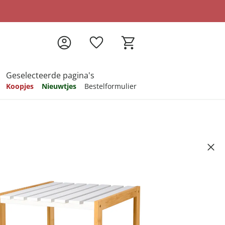
Geselecteerde pagina's
Koopjes
Nieuwtjes
Bestelformulier
pireren
pireren
pireren
pireren
pireren
end”
Artikelnummer 6680518
ndkosten