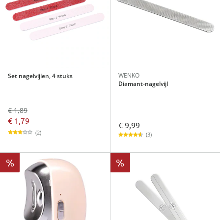
WENKO
Set nagelvijlen, 4 stuks
Diamant-nagelvijl
€ 1,89
€ 1,79
€ 9,99
(2)
(3)
%
%