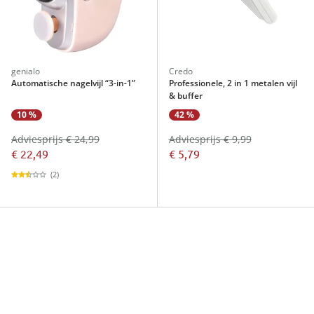
genialo
Credo
Automatische nagelvijl “3-in-1”
Professionele, 2 in 1 metalen vijl
& buffer
10 %
42 %
Adviesprijs € 24,99
Adviesprijs € 9,99
€ 22,49
€ 5,79
(2)