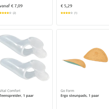
vanaf
€ 7,09
€ 5,29
(2)
(1)
Vital Comfort
Go Form
Teenspreider, 1 paar
Ergo steunpads, 1 paar