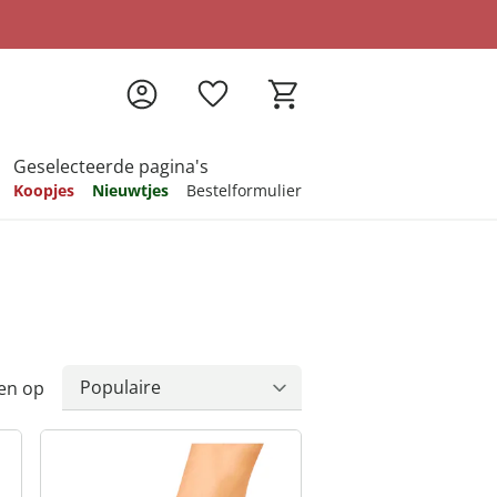
Geselecteerde pagina's
Koopjes
Nieuwtjes
Bestelformulier
pireren
pireren
pireren
pireren
pireren
en op