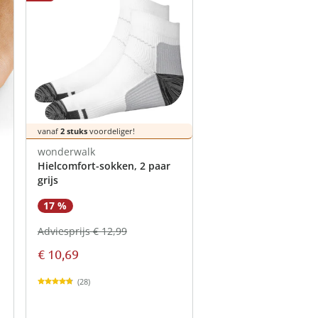
vanaf
2 stuks
voordeliger!
wonderwalk
Hielcomfort-sokken, 2 paar
grijs
17 %
Adviesprijs € 12,99
€ 10,69
(28)