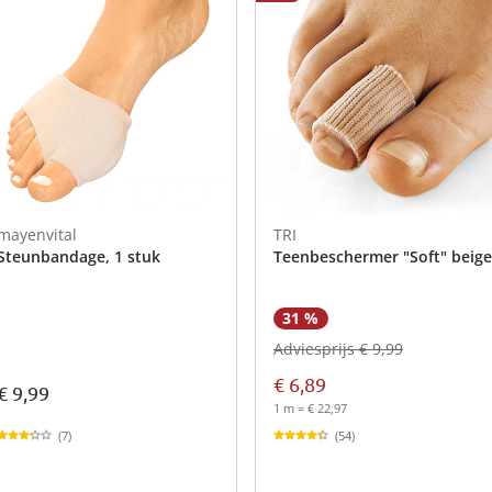
mayenvital
TRI
Steunbandage, 1 stuk
Teenbeschermer "Soft" beige
31 %
Adviesprijs € 9,99
€ 6,89
€ 9,99
1 m = € 22,97
(7)
(54)