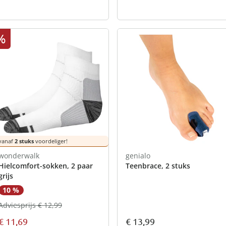
%
vanaf
2 stuks
voordeliger!
wonderwalk
genialo
Hielcomfort-sokken, 2 paar
Teenbrace, 2 stuks
grijs
10 %
Adviesprijs € 12,99
€ 11,69
€ 13,99