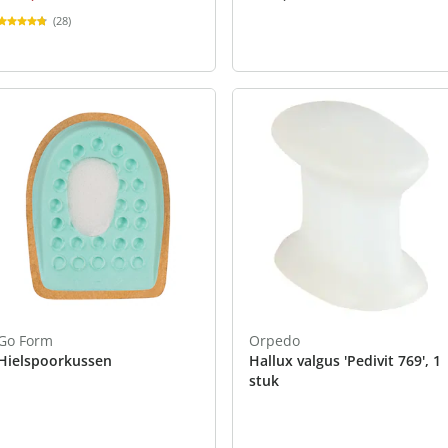
(28)
Go Form
Orpedo
Hielspoorkussen
Hallux valgus 'Pedivit 769', 1
stuk