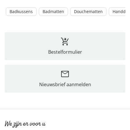
Badkussens
Badmatten
Douchematten
Handdoe
Bestelformulier
Nieuwsbrief aanmelden
We zijn er voor u