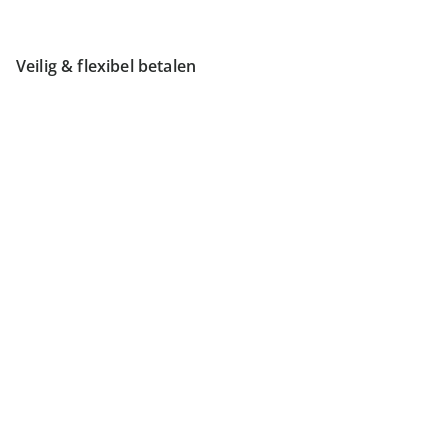
Veilig & flexibel betalen
Veilig winkelen
Verzendmogelijkheden
Vind meer inspiratie