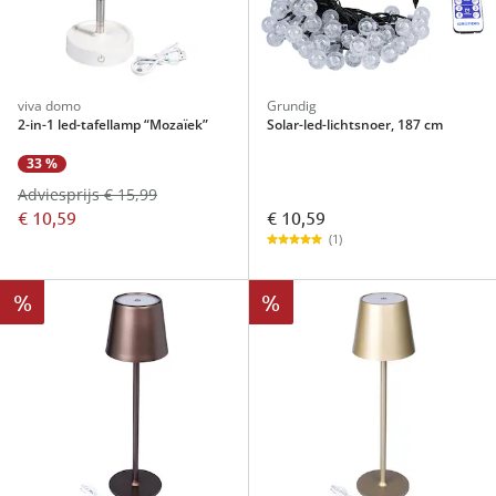
viva domo
Grundig
2-in-1 led-tafellamp “Mozaïek”
Solar-led-lichtsnoer, 187 cm
33 %
Adviesprijs € 15,99
€ 10,59
€ 10,59
(1)
%
%