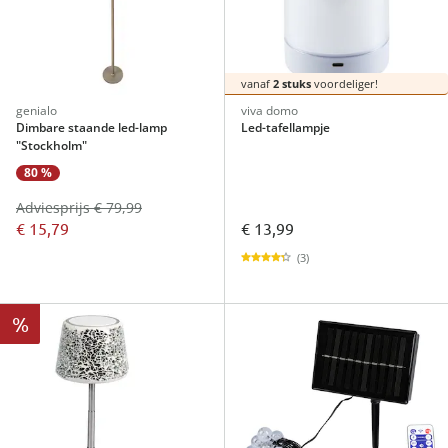
vanaf
2 stuks
voordeliger!
genialo
viva domo
Dimbare staande led-lamp
Led-tafellampje
"Stockholm"
80 %
Adviesprijs € 79,99
€ 15,79
€ 13,99
(3)
%