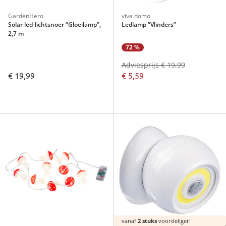
GardenHero
viva domo
Solar led-lichtsnoer “Gloeilamp”,
Ledlamp “Vlinders”
2,7 m
72 %
Adviesprijs € 19,99
€ 19,99
€ 5,59
vanaf
2 stuks
voordeliger!