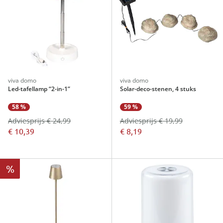
viva domo
viva domo
Led-tafellamp “2-in-1”
Solar-deco-stenen, 4 stuks
58 %
59 %
Adviesprijs € 24,99
Adviesprijs € 19,99
€ 10,39
€ 8,19
%