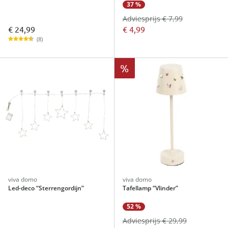
37 %
Adviesprijs € 7,99
€ 24,99
€ 4,99
(8)
%
viva domo
viva domo
Led-deco “Sterrengordijn”
Tafellamp “Vlinder”
52 %
Adviesprijs € 29,99