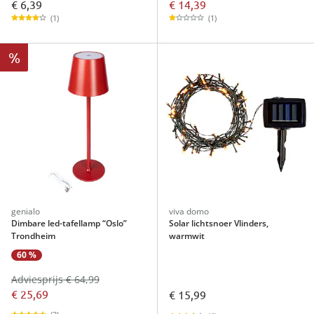
€ 6,39
€ 14,39
(1)
(1)
%
genialo
viva domo
Dimbare led-tafellamp “Oslo”
Solar lichtsnoer Vlinders,
Trondheim
warmwit
60 %
Adviesprijs € 64,99
€ 25,69
€ 15,99