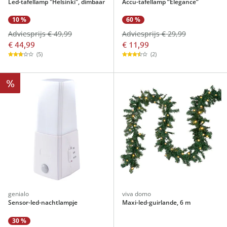
Led-tafellamp "Helsinki", dimbaar
Accu-tafellamp “Elegance”
10 %
60 %
Adviesprijs € 49,99
Adviesprijs € 29,99
€ 44,99
€ 11,99
(5)
(2)
%
genialo
viva domo
Sensor-led-nachtlampje
Maxi-led-guirlande, 6 m
30 %