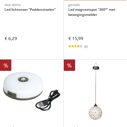
viva domo
genialo
Led lichtsnoer “Paddenstoelen”
Led magneetspot “360°” met
bewegingsmelder
€ 6,29
€ 15,99
(6)
%
%