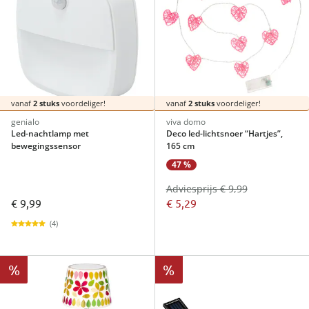
vanaf
2 stuks
voordeliger!
vanaf
2 stuks
voordeliger!
genialo
viva domo
Led-nachtlamp met
Deco led-lichtsnoer “Hartjes”,
bewegingssensor
165 cm
47 %
Adviesprijs € 9,99
€ 9,99
€ 5,29
(4)
%
%