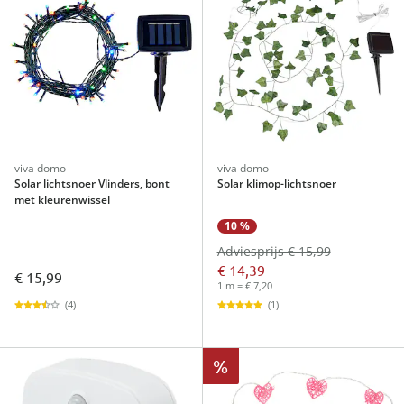
viva domo
viva domo
Solar lichtsnoer Vlinders, bont
Solar klimop-lichtsnoer
met kleurenwissel
10 %
Adviesprijs € 15,99
€ 14,39
€ 15,99
1 m = € 7,20
(4)
(1)
%