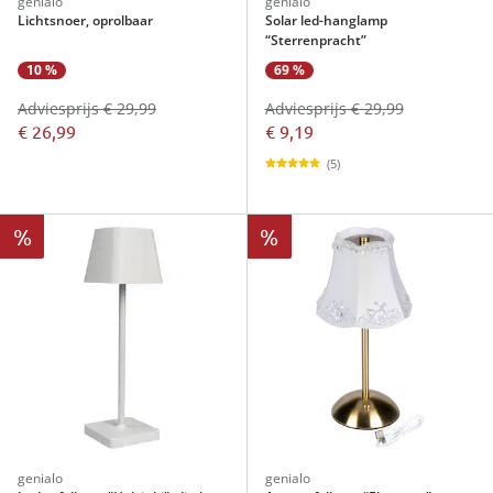
genialo
genialo
Lichtsnoer, oprolbaar
Solar led-hanglamp
“Sterrenpracht”
10 %
69 %
Adviesprijs € 29,99
Adviesprijs € 29,99
€ 26,99
€ 9,19
(5)
%
%
genialo
genialo