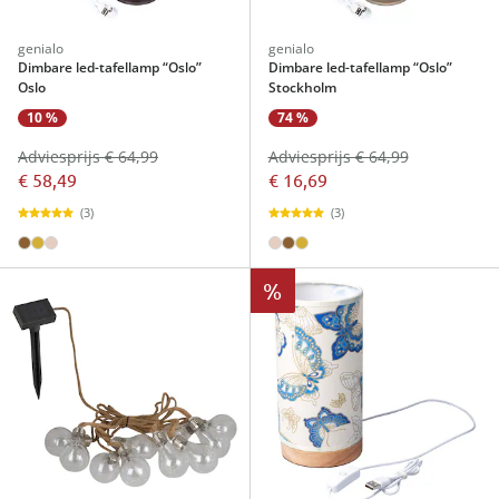
genialo
genialo
Dimbare led-tafellamp “Oslo”
Dimbare led-tafellamp “Oslo”
Oslo
Stockholm
10 %
74 %
Adviesprijs € 64,99
Adviesprijs € 64,99
€ 58,49
€ 16,69
(3)
(3)
%