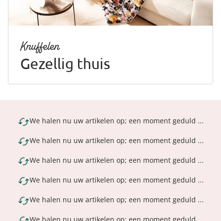
Riemen
Keukenaccessoires
Erotische artikelen
Damesondergoed
Gepersonaliseerde
Gootsteenmatjes
Douchekoppen & handdouches
Dierenbenodigdheden
Dierenbenodigdheden
Klokken & wekkers
cadeaus
Sieraden & Horloges
Keukenapparaten
Fitnessapparaten
Gootsteenorganizers &
Doucherekjes
Herenaccessoires
gootsteenrekjes
Grafdecoratie
Huishoudelijke hulpen
Meubilair
Geschenken voor de
Tassen
Knuffelen
Geniale badhulpmiddelen
Keukeninrichting
Gezondheidsartikelen
kinderen
Herenkleding
Keukenreiniging
Geniale tuinartikelen
Gezellig thuis
Klussen
Verlichting & lampen
Toiletaccessoires
Keukentextiel
Incontinentieartikelen
Geschenken voor de man
Herenondergoed
Theedoeken
Plantenaccessoires
Meer ontdekken
Meer ontdekken
Meer ontdekken
Meer ontdekken
Lichaamsverzorgingsproducten
Geschenken voor de
Meer ontdekken
Meer ontdekken
vrouw
Meer ontdekken
We halen nu uw artikelen op; een moment geduld ...
Meer ontdekken
We halen nu uw artikelen op; een moment geduld ...
We halen nu uw artikelen op; een moment geduld ...
We halen nu uw artikelen op; een moment geduld ...
We halen nu uw artikelen op; een moment geduld ...
We halen nu uw artikelen op; een moment geduld ...