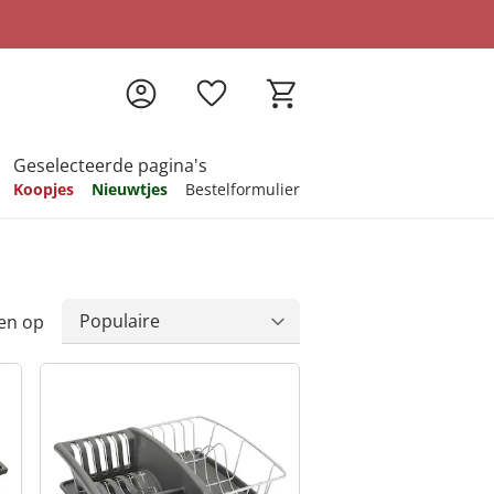
Geselecteerde pagina's
Koopjes
Nieuwtjes
Bestelformulier
pireren
pireren
pireren
pireren
pireren
en op