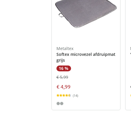
Metaltex
Softex microvezel afdruipmat
grijs
16 %
€ 5,99
€ 4,99
(14)