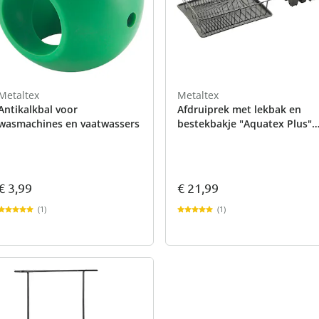
atjes
pen & handdouches
 Horloges
Geniale
Voorjaars
Decoratiev
Tuindecora
Schoenent
rganizers &
jes
kookaccess
nu ontdek
jetzt entde
nu ontdek
nu ontdek
ekjes
nu ontdek
dhulpmiddelen
iging
soires
Metaltex
Metaltex
n
Antikalkbal voor
Afdruiprek met lekbak en
ekken
wasmachines en vaatwassers
bestekbakje "Aquatex Plus"
Lava
€ 3,99
€ 21,99
(1)
(1)