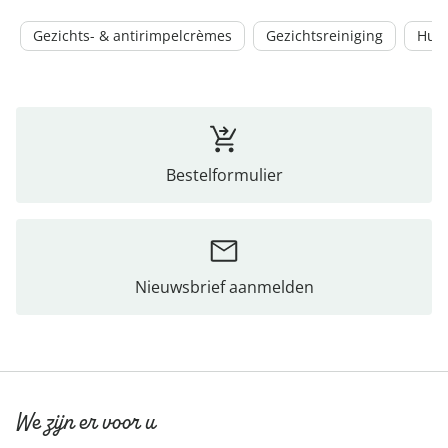
Gezichts- & antirimpelcrèmes
Gezichtsreiniging
Hui
Bestelformulier
Nieuwsbrief aanmelden
We zijn er voor u