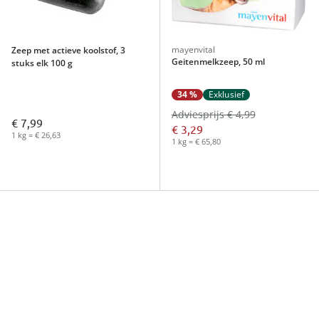
mayenvital
Zeep met actieve koolstof, 3
Geitenmelkzeep, 50 ml
stuks elk 100 g
34 %
Exklusief
Adviesprijs € 4,99
€ 7,99
€ 3,29
1 kg = € 26,63
1 kg = € 65,80