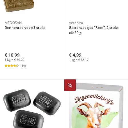
MEDOSAN
Accentra
Dennenteerzeep 3 stuks
Gastenzeepjes “Roos”, 2 stuks
elk 30 g
€ 18,99
€ 4,99
1 kg = € 60,29
1 kg = € 83,17
(19)
%