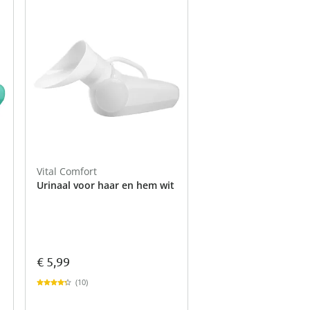
schoonmaak
e artikelen
tie
rends
Opberghulpen
viva domo -
Tuinartikelen
Seizoenswisseling
oires
ken
cken
ken
ken
nu ontdekken
Woontextiel
nu ontdekken
nu ontdekken
ken
nu ontdekken
Vital Comfort
Urinaal voor haar en hem wit
€ 5,99
(10)