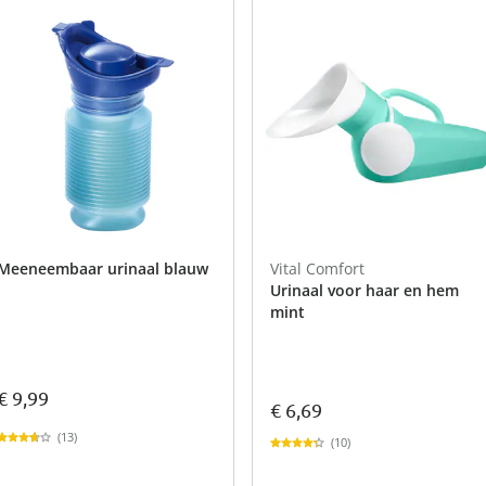
atjes
pen & handdouches
 Horloges
Geniale
Voorjaars
Decoratiev
Tuindecora
Schoenent
rganizers &
jes
kookaccess
nu ontdek
jetzt entde
nu ontdek
nu ontdek
ekjes
nu ontdek
dhulpmiddelen
iging
soires
n
ekken
Meeneembaar urinaal blauw
Vital Comfort
Urinaal voor haar en hem
mint
€ 9,99
€ 6,69
(13)
(10)