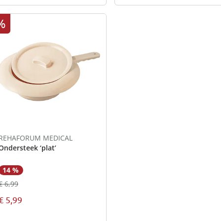
%
REHAFORUM MEDICAL
Ondersteek ‘plat’
14 %
€ 6,99
€ 5,99