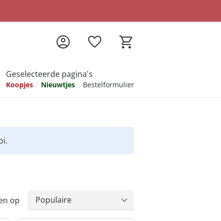
Geselecteerde pagina's
Koopjes
Nieuwtjes
Bestelformulier
pireren
pireren
pireren
pireren
pireren
i.
en op