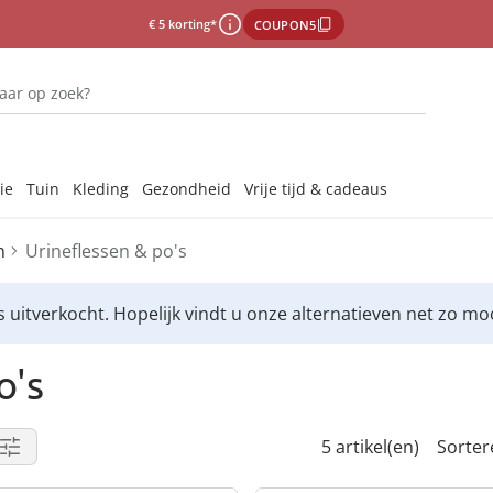
€ 5 korting*
COUPON5
ie
Tuin
Kleding
Gezondheid
Vrije tijd & cadeaus
n
Urineflessen & po's
Onze merken
Onze merken
Onze merken
Onze merken
Onze merken
Onze merken
Laat u ins
Laat u ins
Laat u ins
Laat u ins
Laat u ins
 uitverkocht. Hopelijk vindt u onze alternatieven net zo moo
jes & afdruipmatten
gsmiddelen binnen
s voor de badkamer
hoeden
emiddelen
jes & -stoppen
ddelen
ccessoires
s
o's
els & sponzen
len
s
ees
5 artikel(en)
Sorter
n
xtiel