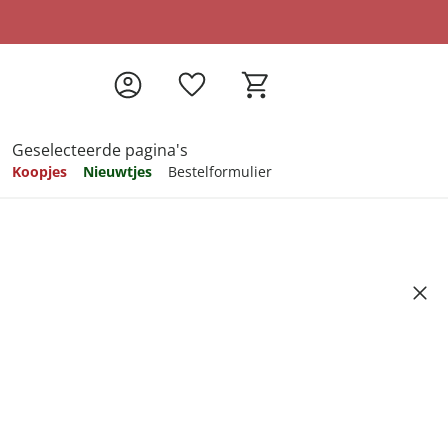
Geselecteerde pagina's
Koopjes
Nieuwtjes
Bestelformulier
pireren
pireren
pireren
pireren
pireren
mat, 80x50 cm braambes
Artikelnummer 6328091
ndkosten