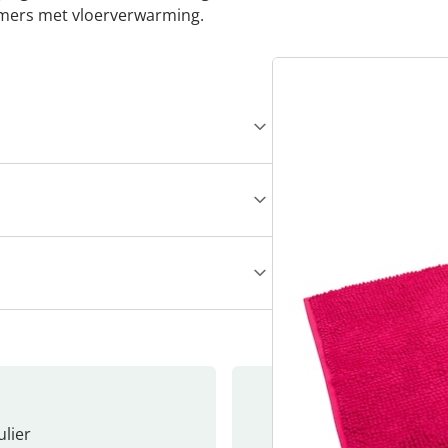
mers met vloerverwarming.
lier
Nieuwsb