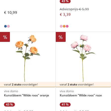
43 %
Adviesprijs € 5,99
€ 10,99
€ 3,39
%
%
vanaf
2 stuks
voordeliger!
vanaf
2 stuks
voordeliger!
viva domo
viva domo
Kunstbloem “Wilde roos” oranje
Kunstbloem “Wilde roos” roze
43 %
41 %