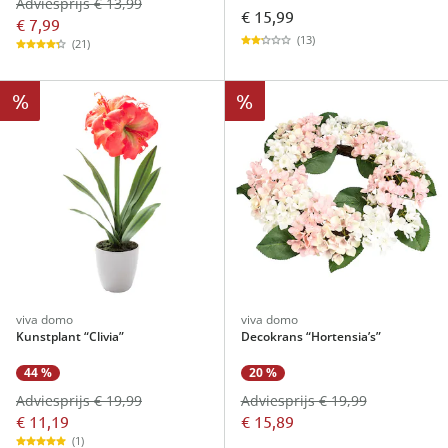
Adviesprijs € 13,99
€ 15,99
€ 7,99
(13)
(21)
%
%
viva domo
viva domo
Kunstplant “Clivia”
Decokrans “Hortensia’s”
44 %
20 %
Adviesprijs € 19,99
Adviesprijs € 19,99
€ 11,19
€ 15,89
(1)