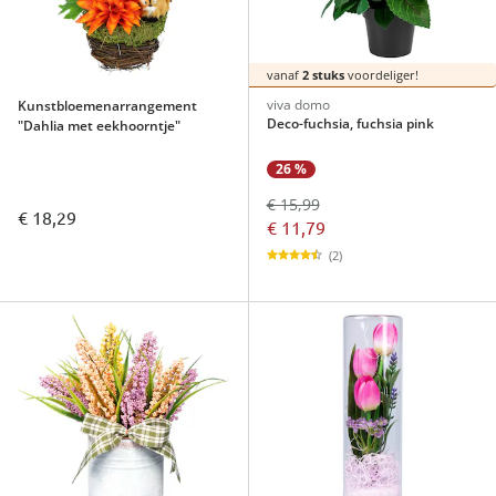
vanaf
2 stuks
voordeliger!
viva domo
Kunstbloemenarrangement
Deco-fuchsia, fuchsia pink
"Dahlia met eekhoorntje"
26 %
€ 15,99
€ 18,29
€ 11,79
(2)