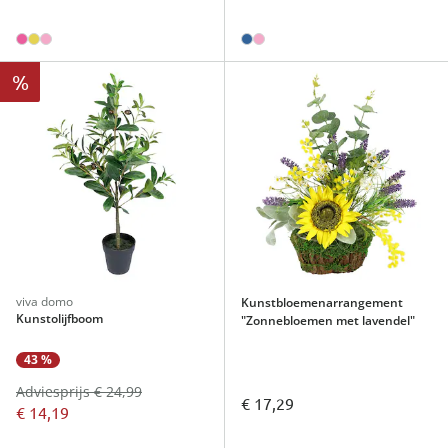
%
viva domo
Kunstbloemenarrangement
Kunstolijfboom
"Zonnebloemen met lavendel"
43 %
Adviesprijs € 24,99
€ 17,29
€ 14,19