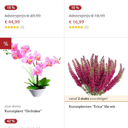
10 %
10 %
Adviesprijs € 49,99
Adviesprijs € 18,99
€ 44,99
€ 16,99
(1)
(1)
%
vanaf
2 stuks
voordeliger!
viva domo
Kunstplanten "Erica" lila-wit
Kunstplant "Orchidee"
42 %