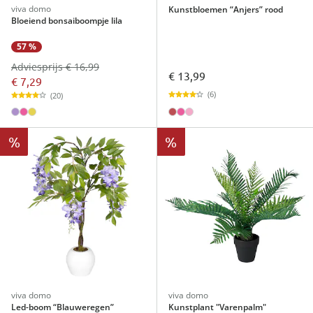
viva domo
Kunstbloemen “Anjers” rood
Bloeiend bonsaiboompje lila
57 %
Adviesprijs € 16,99
€ 13,99
€ 7,29
(6)
(20)
%
%
viva domo
viva domo
Led-boom “Blauweregen”
Kunstplant "Varenpalm"