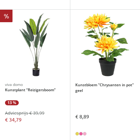
%
viva domo
Kunstbloem "Chrysanten in pot"
Kunstplant “Reizigersboom”
geel
13 %
Adviesprijs € 39,99
€ 8,89
€ 34,79