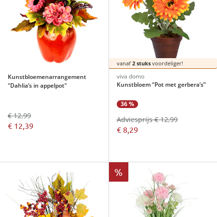
vanaf
2 stuks
voordeliger!
viva domo
Kunstbloemenarrangement
Kunstbloem “Pot met gerbera’s”
"Dahlia’s in appelpot"
36 %
€ 12,99
Adviesprijs € 12,99
€ 12,39
€ 8,29
%