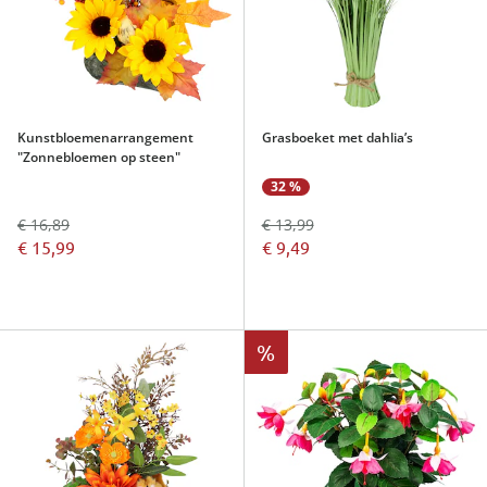
Kunstbloemenarrangement
Grasboeket met dahlia’s
"Zonnebloemen op steen"
32 %
€ 16,89
€ 13,99
€ 15,99
€ 9,49
%