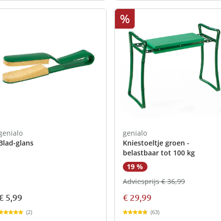
%
genialo
genialo
Blad-glans
Kniestoeltje groen -
belastbaar tot 100 kg
19 %
Adviesprijs € 36,99
€ 5,99
€ 29,99
(2)
(63)