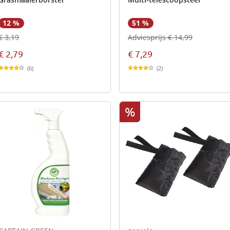
12 %
51 %
€ 3,19
Adviesprijs € 14,99
€ 2,79
€ 7,29
(6)
(2)
%