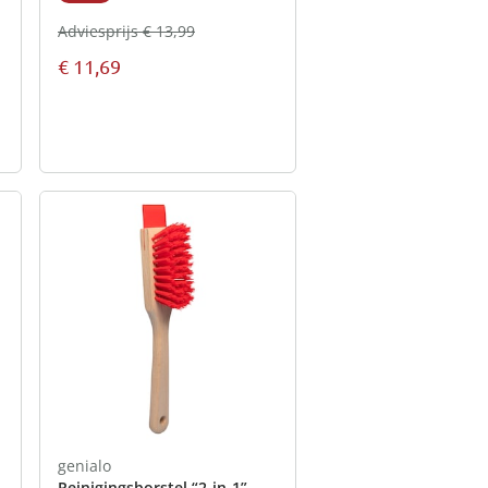
Adviesprijs € 13,99
€ 11,69
genialo
Reinigingsborstel “2-in-1”