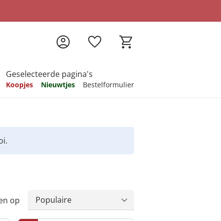
Geselecteerde pagina's
Koopjes
Nieuwtjes
Bestelformulier
pireren
pireren
pireren
pireren
pireren
i.
en op