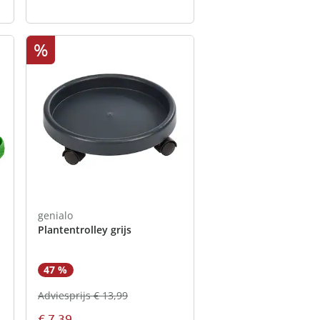
%
genialo
Plantentrolley grijs
47 %
Adviesprijs € 13,99
€ 7,39