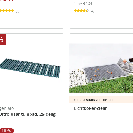
1 m = € 1,26
(1)
(4)
%
vanaf
2 stuks
voordeliger!
genialo
Lichtkoker-clean
Uitrolbaar tuinpad, 25-delig
10 %