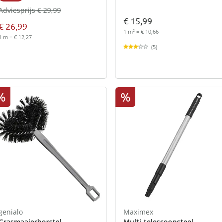
Adviesprijs € 29,99
€ 15,99
€ 26,99
1 m² = € 10,66
1 m = € 12,27
(5)
%
%
genialo
Maximex
Grasmaaierborstel
Multi-­telescoopsteel