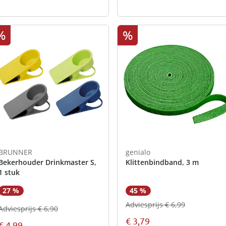
%
%
BRUNNER
genialo
Bekerhouder Drinkmaster S,
Klittenbindband, 3 m
1 stuk
27 %
45 %
Adviesprijs € 6,99
Adviesprijs € 6,90
€ 3,79
€ 4,99