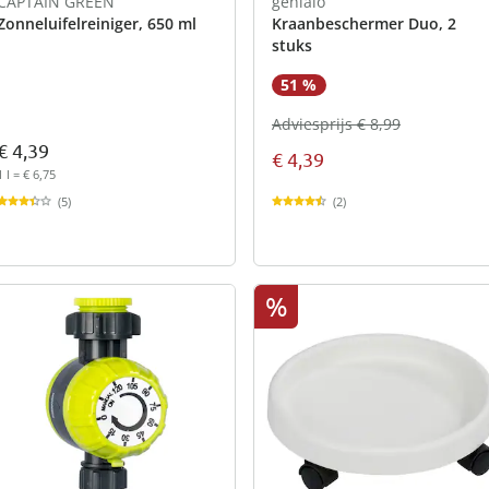
CAPTAIN GREEN
genialo
Zonneluifelreiniger, 650 ml
Kraanbeschermer Duo, 2
stuks
51 %
Adviesprijs € 8,99
€ 4,39
€ 4,39
1 l = € 6,75
(2)
(5)
%