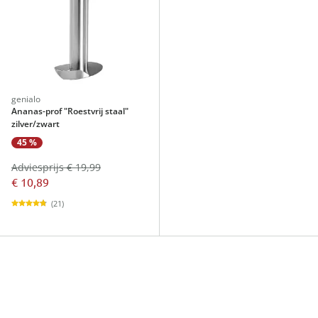
genialo
Ananas-prof "Roestvrij staal"
zilver/zwart
45 %
Adviesprijs € 19,99
€ 10,89
(21)