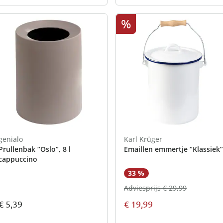
%
genialo
Karl Krüger
Prullenbak “Oslo”, 8 l
Emaillen emmertje “Klassiek”
cappuccino
33 %
Adviesprijs € 29,99
€ 5,39
€ 19,99