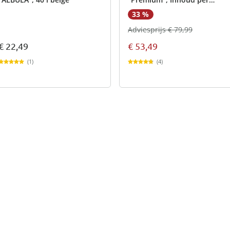
emmer 8l
33 %
Adviesprijs € 79,99
€ 22,49
€ 53,49
(1)
(4)