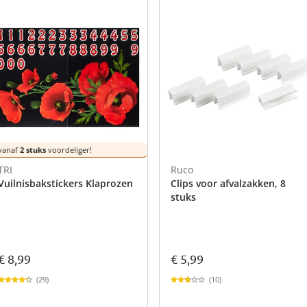
atjes
pen & handdouches
 Horloges
Geniale
Voorjaars
Decoratiev
Tuindecora
Schoenent
rganizers &
jes
kookaccess
nu ontdek
jetzt entde
nu ontdek
nu ontdek
ekjes
nu ontdek
dhulpmiddelen
iging
soires
n
ekken
vanaf
2 stuks
voordeliger!
TRI
Ruco
Vuilnisbakstickers Klaprozen
Clips voor afvalzakken, 8
stuks
€ 8,99
€ 5,99
(29)
(10)