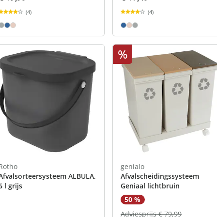
(4)
(4)
%
Rotho
genialo
Afvalsorteersysteem ALBULA,
Afvalscheidingssysteem
6 l grijs
Geniaal lichtbruin
50 %
Adviesprijs € 79,99