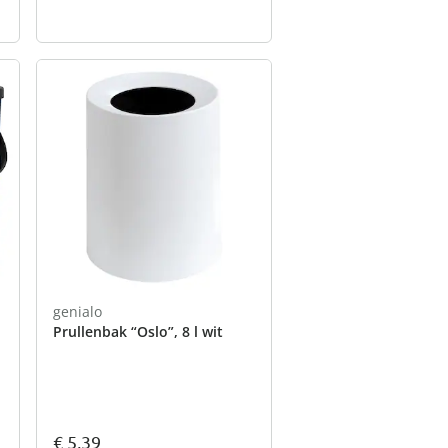
genialo
Prullenbak “Oslo”, 8 l wit
€ 5,39