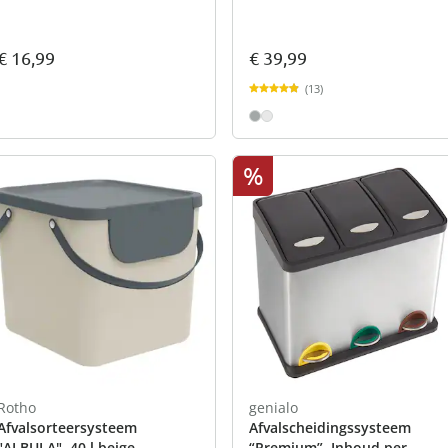
€ 16,99
€ 39,99
(13)
%
Rotho
genialo
Afvalsorteersysteem
Afvalscheidingssysteem
"ALBULA", 40 l beige
“Premium”, Inhoud per