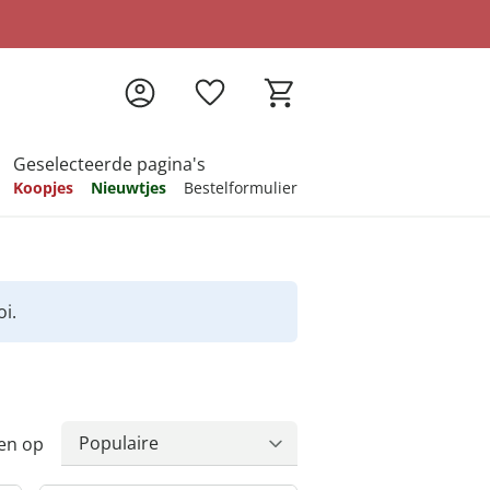
Geselecteerde pagina's
Koopjes
Nieuwtjes
Bestelformulier
pireren
pireren
pireren
pireren
pireren
i.
en op